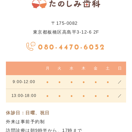
〒175-0082
東京都板橋区高島平3-12-6 2F
080-4470-6052
月
火
水
木
金
土
日
9:00-12:00
●
●
●
●
●
●
／
13:00-18:00
●
●
●
●
●
●
／
休診日：日曜、祝日
外来は事前予約制
訪問診療は朝9時半から、17時まで