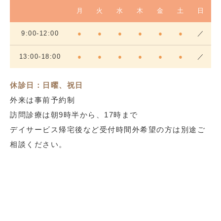
月
火
水
木
金
土
日
9:00-12:00
●
●
●
●
●
●
／
13:00-18:00
●
●
●
●
●
●
／
休診日：日曜、祝日
外来は事前予約制
訪問診療は朝9時半から、17時まで
デイサービス帰宅後など受付時間外希望の方は別途ご
相談ください。