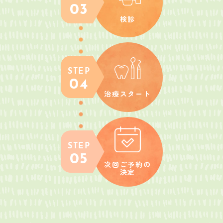
03
検診
STEP
04
治療スタート
STEP
05
次回ご予約の
決定